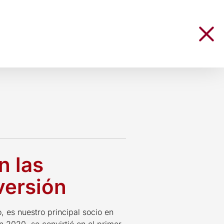
n las
versión
 es nuestro principal socio en