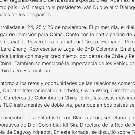
 el segundo destino de nuestras exportaciones. Además, en
stro país.” Así inauguró el presidente Iván Duque el V Diál
ales de los dos países.
arrolladas el 24, 25 y 26 de noviembre. El primer día, el dia
ar de inversión para China. Contó con la participación de
Comercial de Powerchina International Group; Hernando Po
 Lara Zhang, Representante Legal de BYD Colombia. En el
rica Latina con mayor crecimiento, por detrás de Chile y Pe
China. También se mencionó la importancia de los vehículos 
chinas en esta materia.
entorno a los retos y oportunidades de las relaciones comer
, Director Internacional de Corbeta; Owen Wang, Director d
de Cafeteros de Colombia en China. Entre las cosas más im
os TLC instrumentos de doble vía, para que ambos países se
e noviembre, los invitados fueron Blanca Zhou, secretaria g
porativos de Didi Colombia; Kit Sin, Directora de la Red de
ia de Segway Ninebot. En esta jornada, se discutió sobre T