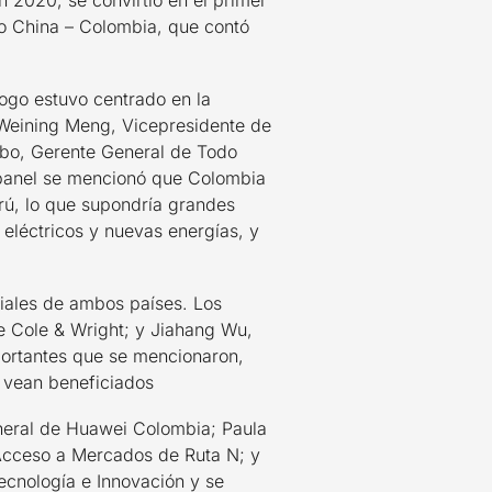
 2020, se convirtió en el primer
ogo China – Colombia, que contó
logo estuvo centrado en la
 Weining Meng, Vicepresidente de
mbo, Gerente General de Todo
 panel se mencionó que Colombia
rú, lo que supondría grandes
eléctricos y nuevas energías, y
ciales de ambos países. Los
e Cole & Wright; y Jiahang Wu,
portantes que se mencionaron,
 vean beneficiados
eneral de Huawei Colombia; Paula
 Acceso a Mercados de Ruta N; y
ecnología e Innovación y se