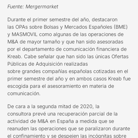
Fuente:
Mergermarket
Durante
el primer semestre del año, destacaron
las
OPAs
sobre
Bolsas y Mercados Españoles (BME)
y
MASMOVIL
como algunas de las operaciones de
M&A de mayor tamaño
y
que
han
sido
asesoradas
por el departamento de comunicación financiera de
Kreab.
Cabe señalar que han sido las únicas Ofertas
Públicas de Adquisición realizadas
sobre
grandes
compañías españolas cotizadas
en
el
primer semestre del año y en ambos casos Kreab fue
escogida para el asesoramiento en materia de
comunicación.
De cara a la segunda
mitad
de 2020
,
la
consultora
prevé una recuperación parcial de la
actividad de M&A
en España
a medida que se
reanuden las operaciones que se paralizaron durante
el confinamiento
y
se despejen las incógnitas sobre