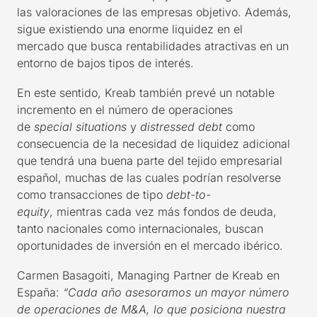
las valoraciones
de las empresas objetivo
. Además,
sigue
existiendo una enorme liquidez
en el
mercado
que busca
rentabilidades atractivas en un
entorno de bajos tipos de interés.
En es
t
e sentido, Kreab también prevé un notable
incremento en el número de operaciones
de
special
situations
y
distressed
debt
como
consecuencia de la
necesidad de liquidez adicional
que tendrá una buena parte del tejido empresarial
español, muchas de las cuales podr
ían resolverse
como
transacciones de tipo
debt-to-
equity
,
mientras
cada vez más fondos de deuda
,
tanto nacionales como internacionales,
buscan
oportunidades de inversión en el mercado ibérico.
Carmen Basagoiti
,
Managing
Partner
de Kreab en
España
:
“
C
ada año asesoramos un mayor número
de operaciones de M&A, lo que posiciona
nuestra