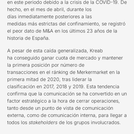
en este periodo
debido a la crisis de
la COVID
-19. De
hecho
,
en
el mes de abril,
durante los
días
inmediatamente posteriores a las
medidas
más
estrictas
de
l
confinamiento, se registró
el peor dato de M&A
e
n
los últimos 23 años
de
la
historia de
España.
A pesar de
esta
caída generalizada,
Kreab
ha
conseguido
ganar
cuota de mercado
y mantener
la primera posición por número de
transacciones
en
el
ránking
de
Merkermarket
en la
primera mitad de 2020,
tras
lidera
r
la
clasificación
en 2017, 2018 y 2019. Esta tendencia
confirma
que
la comunicación se ha convertido en un
factor estratégico a la hora de cerrar operaciones,
tanto desde un punto de vista de comunicación
externa, como de comunicación interna
, para llegar a
todos los
stakeholders
de los grupos involucrados.