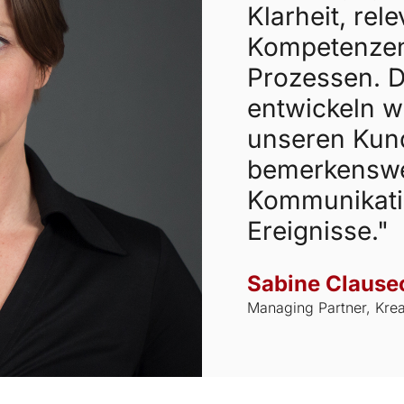
Klarheit, rel
Kompetenzen
Prozessen. 
entwickeln wi
unseren Kun
bemerkenswe
Kommunikati
Ereignisse."
Sabine Clause
Managing Partner, Kr