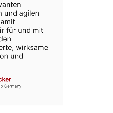
evanten
 und agilen
Damit
r für und mit
den
rte, wirksame
on und
cker
eab Germany