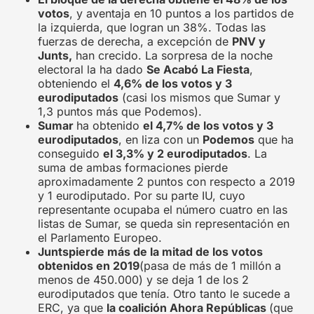
votos
, y aventaja en 10 puntos a los partidos de
la izquierda, que logran un 38%. Todas las
fuerzas de derecha, a excepción de
PNV y
Junts,
han crecido. La sorpresa de la noche
electoral la ha dado
Se Acabó La Fiesta
,
obteniendo el
4,6% de los votos y 3
eurodiputados
(casi los mismos que Sumar y
1,3 puntos más que Podemos).
Sumar
ha obtenido
el 4,7% de los votos y 3
eurodiputados
, en liza con un
Podemos
que ha
conseguido
el 3,3% y 2 eurodiputados
. La
suma de ambas formaciones pierde
aproximadamente 2 puntos con respecto a 2019
y 1 eurodiputado. Por su parte IU, cuyo
representante ocupaba el número cuatro en las
listas de Sumar, se queda sin representación en
el Parlamento Europeo.
Juntspierde más de la mitad de los votos
obtenidos en 2019
(pasa de más de 1 millón a
menos de 450.000) y se deja 1 de los 2
eurodiputados que tenía. Otro tanto le sucede a
ERC, ya que
la coalición Ahora Repúblicas
(que