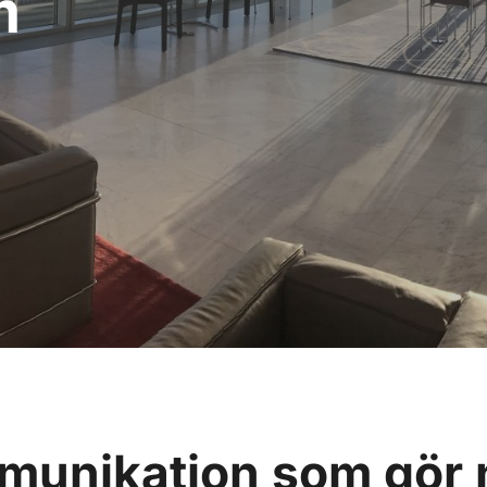
m
munikation
som gör 