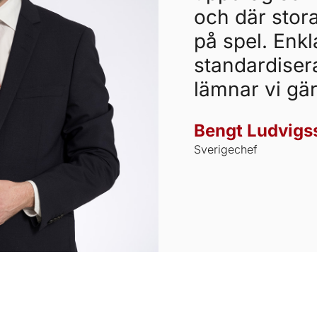
och där stor
på spel. Enk
standardise
lämnar vi gär
Bengt Ludvigs
Sverigechef