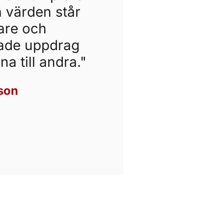
a värden står
lare och
rade uppdrag
na till andra."
son