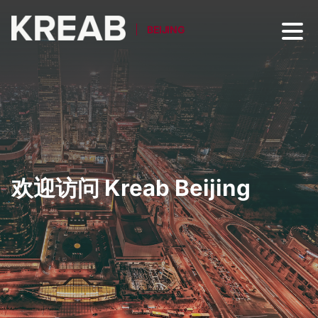
BEIJING
欢迎访问 Kreab Beijing