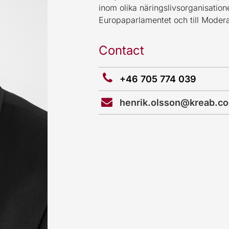
inom olika näringslivsorganisation
Europaparlamentet och till Modera
Contact
+46 705 774 039
henrik.olsson@kreab.c