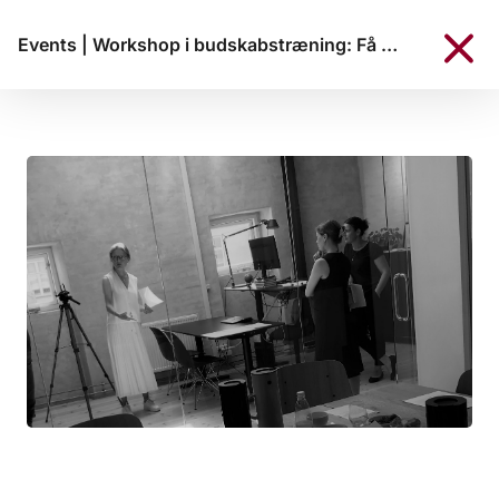
Events
|
Workshop i budskabstræning: Få styr på dine budskaber så de bliver forstået og fører til handling