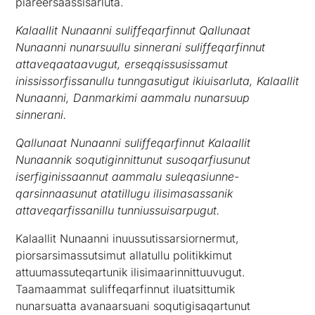
piareersaassisarluta.
Kalaallit Nunaanni suliffeqarfinnut Qallunaat
Nunaanni nunarsuullu sinnerani suliffeqarfinnut
attaveqaataavugut, erseqqissusissamut
inississorfissanullu tunngasutigut ikiuisarluta, Kalaallit
Nunaanni, Danmarkimi aammalu nunarsuup
sinnerani.
Qallunaat Nunaanni suliffeqarfinnut Kalaallit
Nunaannik soqutiginnittunut susoqarfiusunut
iserfiginissaannut aammalu suleqasiunne-
qarsinnaasunut atatillugu ilisimasassanik
attaveqarfissanillu tunniussuisarpugut.
Kalaallit Nunaanni inuussutissarsiornermut,
piorsarsimassutsimut allatullu politikkimut
attuumassuteqartunik ilisimaarinnittuuvugut.
Taamaammat suliffeqarfinnut iluatsittumik
nunarsuatta avanaarsuani soqutigisaqartunut