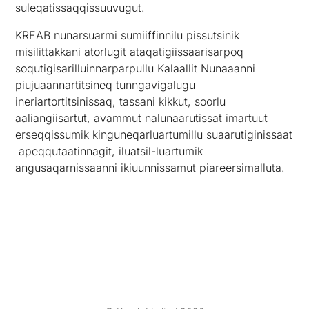
suleqatissaqqissuuvugut.
KREAB nunarsuarmi sumiiffinnilu pissutsinik
misilittakkani atorlugit ataqatigiissaarisarpoq
soqutigisarilluinnarparpullu Kalaallit Nunaaanni
piujuaannartitsineq tunngavigalugu
ineriartortitsinissaq, tassani kikkut, soorlu
aaliangiisartut, avammut nalunaarutissat imartuut
erseqqissumik kinguneqarluartumillu suaarutiginissaat
apeqqutaatinnagit, iluatsil-luartumik
angusaqarnissaanni ikiuunnissamut piareersimalluta.