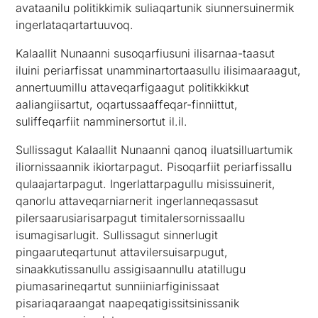
avataanilu politikkimik suliaqartunik siunnersuinermik
ingerlataqartartuuvoq.
Kalaallit Nunaanni susoqarfiusuni ilisarnaa-taasut
iluini periarfissat unamminartortaasullu ilisimaaraagut,
annertuumillu attaveqarfigaagut politikkikkut
aaliangiisartut, oqartussaaffeqar-finniittut,
suliffeqarfiit namminersortut il.il.
Sullissagut Kalaallit Nunaanni qanoq iluatsilluartumik
iliornissaannik ikiortarpagut. Pisoqarfiit periarfissallu
qulaajartarpagut. Ingerlattarpagullu misissuinerit,
qanorlu attaveqarniarnerit ingerlanneqassasut
pilersaarusiarisarpagut timitalersornissaallu
isumagisarlugit. Sullissagut sinnerlugit
pingaaruteqartunut attavilersuisarpugut,
sinaakkutissanullu assigisaannullu atatillugu
piumasarineqartut sunniiniarfiginissaat
pisariaqaraangat naapeqatigissitsinissanik