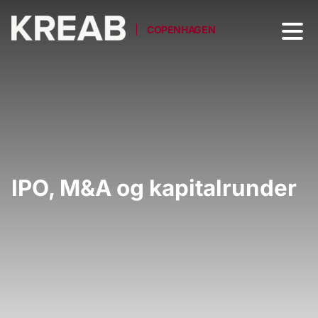
COPENHAGEN
IPO, M&A og kapitalrunder