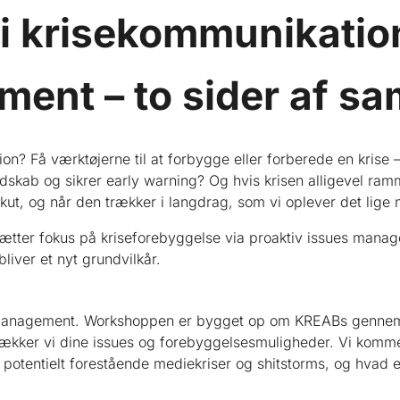
i krisekommunikation
ent – to sider af s
? Få værktøjerne til at forbygge eller forberede en krise – 
kab og sikrer early warning? Og hvis krisen alligevel ramm
ut, og når den trækker i langdrag, som vi oplever det lige 
sætter fokus på kriseforebyggelse via proaktiv issues manag
liver et nyt grundvilkår.
es management. Workshoppen er bygget op om KREABs genn
afdækker vi dine issues og forebyggelsesmuligheder. Vi komm
potentielt forestående mediekriser og shitstorms, og hvad 