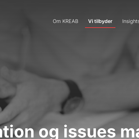
Om KREAB
Vi tilbyder
Insight
tion og issues 