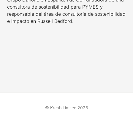
consultora de sostenibilidad para PYMES y
responsable del área de consultoría de sostenibilidad
e impacto en Russell Bedford.
© Kreab Limited 2026
Gestionar cookies
Sobre Kreab
Política de Cookies
Aviso Legal