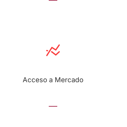
Acceso a Mercado
Diseñamos estrategias de asuntos públicos que
puedan proporcionar información detallada y de
valor sobre el entorno político-regulatorio
impactando a la estrategia de acceso a
mercado de un determinado producto.
Acceso a Mercado