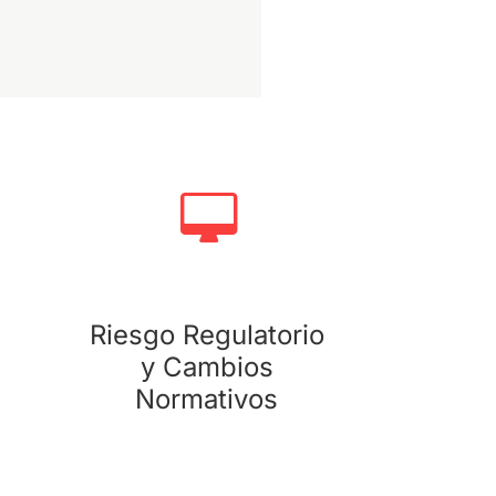
Riesgo Regulatorio y Cambios
Normativos
Impulsamos la capacidad de influencia de
nuestros clientes en el debate regulatorio
haciéndoles partícipes en el mismo y
asesorándoles durante todos los espacios y
etapas de participación pública.
Riesgo Regulatorio
y Cambios
Normativos