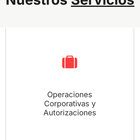
Operaciones Corporativas y
Autorizaciones
Asesoramos a nuestros clientes en la
identificación y gestión de los riesgos politico-
regulatorios durante todas las fases de la
operación. Desde el anuncio de esta, hasta la
aprobación regulatoria en distintas
Operaciones
jurisdicciones y posterior integración.
Corporativas y
Autorizaciones