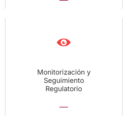
Monitorización y Seguimiento
Regulatorio
Hacemos seguimiento de la agenda pública y
actividad parlamentaria a todos los niveles:
europeo, nacional, autonómico, provincial y
local.
Monitorización y
Seguimiento
Regulatorio