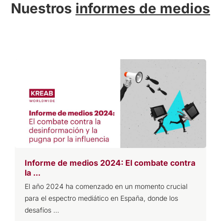
Nuestros
informes de medios
Informe de medios 2024: El combate contra
I
la ...
t
El año 2024 ha comenzado en un momento crucial
L
para el espectro mediático en España, donde los
p
desafíos ...
d