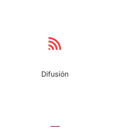
El podcast se facilita llave en mano, listo para
su difusión. Kreab puede asesorar al cliente
respecto a las distintas posibilidades de
alojamiento en plataformas de audio para la
difusión y escucha. (Los gastos mensuales de
alojamiento en plataformas correrán a cargo del
cliente.)
Difusión