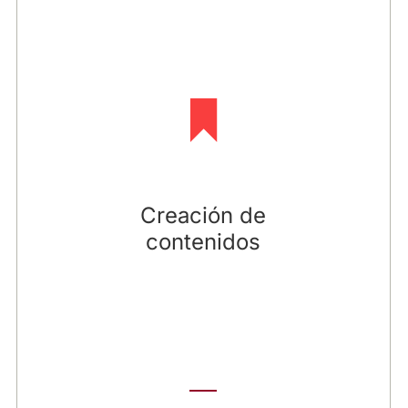
Una parte imprescindible en este proceso es la
elaboración de los mensajes conforme a la
estrategia, públicos, y necesidades, siempre
adaptado al lenguaje, tono y ámbito propio del
podcast. El contenido lo diseñaremos en
función de la línea editorial que se coordine con
la dirección de comunicación empresarial.
Nuestro equipo está preparado técnicamente
para desplazarse y grabar con calidad
Creación de
broadcast y criterios profesionales en la
contenidos
ubicación seleccionada. Además, también nos
encargamos de la edición y posproducción del
audio.