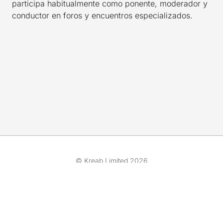
participa habitualmente como ponente, moderador y
conductor en foros y encuentros especializados.
© Kreab Limited 2026
Gestionar cookies
Sobre Kreab
Política de Cookies
Aviso Legal
Servicios
Política de privacidad
Mapa del Sitio