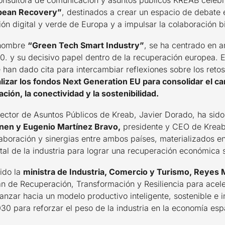
onsultora de comunicación y asuntos públicos KREAB celebr
pean Recovery”
, destinados a crear un espacio de debate e
ión digital y verde de Europa y a impulsar la colaboración b
 nombre
“Green Tech Smart Industry”
, se ha centrado en a
 4.0. y su decisivo papel dentro de la recuperación europea. 
e han dado cita para intercambiar reflexiones sobre los reto
lizar los fondos Next Generation EU para consolidar el ca
ación, la conectividad y la sostenibilidad.
rector de Asuntos Públicos de Kreab, Javier Dorado, ha sid
nen y Eugenio Martínez Bravo,
presidente y CEO de Kreab 
boración y sinergias entre ambos países, materializados en
ital de la industria para lograr una recuperación económica 
nido la
ministra de Industria, Comercio y Turismo, Reyes 
n de Recuperación, Transformación y Resiliencia para aceler
vanzar hacia un modelo productivo inteligente, sostenible e 
030 para reforzar el peso de la industria en la economía es