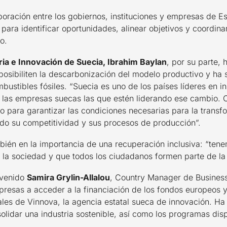
oración entre los gobiernos, instituciones y empresas de E
ara identificar oportunidades, alinear objetivos y coordinar
o.
ia e Innovación de Suecia, Ibrahim Baylan
, por su parte,
posibiliten la descarbonización del modelo productivo y ha 
mbustibles fósiles. “Suecia es uno de los países líderes en i
 las empresas suecas las que estén liderando ese cambio. C
 para garantizar las condiciones necesarias para la transfo
do su competitividad y sus procesos de producción”.
bién en la importancia de una recuperación inclusiva: “ten
da la sociedad y que todos los ciudadanos formen parte de la
rvenido
Samira Grylin-Allalou
, Country Manager de Busines
resas a acceder a la financiación de los fondos europeos 
ales de Vinnova, la agencia estatal sueca de innovación. Ha
solidar una industria sostenible, así como los programas dis