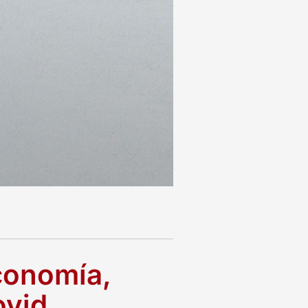
economía,
ovid