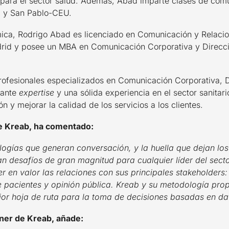
 para el sector salud. Además, Abad imparte clases de comu
a y San Pablo-CEU.
ca, Rodrigo Abad es licenciado en Comunicación y Relacione
id y posee un MBA en Comunicación Corporativa y Direcció
ofesionales especializados en Comunicación Corporativa, Di
tante
expertise
y una sólida experiencia en el sector sanitar
ón y mejorar la calidad de los servicios a los clientes.
e Kreab, ha comentado:
ogías que generan conversación, y la huella que dejan los
an desafíos de gran magnitud para cualquier líder del sec
r en valor las relaciones con sus principales stakeholders:
e pacientes y opinión pública. Kreab y su metodología pro
or hoja de ruta para la toma de decisiones basadas en dat
ner de Kreab, añade: