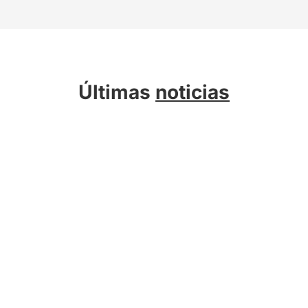
Últimas
noticias
Sobre Kreab
Servicios
Actualidad
Compromiso Sostenible
Talento