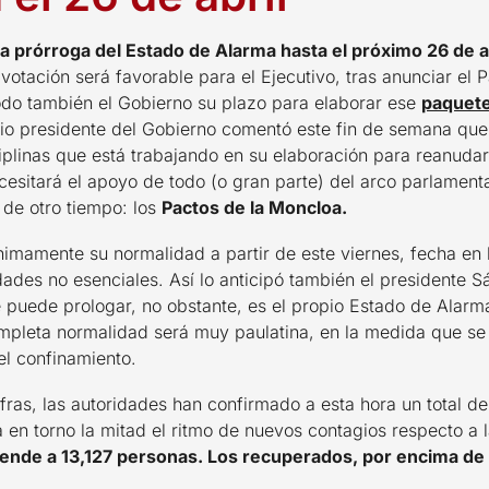
la prórroga del Estado de Alarma hasta el próximo 26 de a
 votación será favorable para el Ejecutivo, tras anunciar el
odo también el Gobierno su plazo para elaborar ese
paquete
opio presidente del Gobierno comentó este fin de semana que
iplinas que está trabajando en su elaboración para reanudar
cesitará el apoyo de todo (o gran parte) del arco parlamentar
 de otro tiempo: los
Pactos de la Moncloa.
imamente su normalidad a partir de este viernes, fecha en 
dades no esenciales. Así lo anticipó también el presidente 
 puede prologar, no obstante, es el propio Estado de Alarma
 completa normalidad será muy paulatina, en la medida que s
el confinamiento.
ifras, las autoridades han confirmado a esta hora un total d
 en torno la mitad el ritmo de nuevos contagios respecto a
iende a 13,127 personas. Los recuperados, por encima de