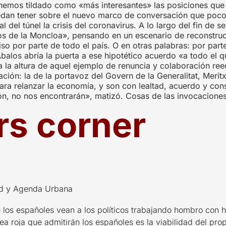
 hemos tildado como «más interesantes» las posiciones que 
uedan tener sobre el nuevo marco de conversación que poco 
 del túnel la crisis del coronavirus. A lo largo del fin de
tos de la Moncloa», pensando en un escenario de reconstruc
 por parte de todo el país. O en otras palabras: por parte 
alos abría la puerta a ese hipotético acuerdo «a todo el q
 la altura de aquel ejemplo de renuncia y colaboración ree
ción: la de la portavoz del Govern de la Generalitat, Merit
ara relanzar la economía, y son con lealtad, acuerdo y cons
ión, no nos encontrarán», matizó. Cosas de las invocaciones
rs corner
dad y Agenda Urbana
 los españoles vean a los políticos trabajando hombro con h
ínea roja que admitirán los españoles es la viabilidad del pr