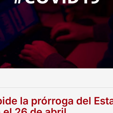
pide la prórroga del Est
el 26 de abril