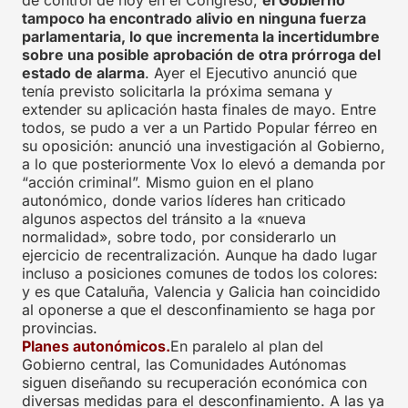
de control de hoy en el Congreso,
el Gobierno
tampoco ha encontrado alivio en ninguna fuerza
parlamentaria, lo que incrementa la incertidumbre
sobre una posible aprobación de otra prórroga del
estado de alarma
. Ayer el Ejecutivo anunció que
tenía previsto solicitarla la próxima semana y
extender su aplicación hasta finales de mayo. Entre
todos, se pudo a ver a un Partido Popular férreo en
su oposición: anunció una investigación al Gobierno,
a lo que posteriormente Vox lo elevó a demanda por
“acción criminal”. Mismo guion en el plano
autonómico, donde varios líderes han criticado
algunos aspectos del tránsito a la «nueva
normalidad», sobre todo, por considerarlo un
ejercicio de recentralización. Aunque ha dado lugar
incluso a posiciones comunes de todos los colores:
y es que Cataluña, Valencia y Galicia han coincidido
al oponerse a que el desconfinamiento se haga por
provincias.
Planes autonómicos.
En paralelo al plan del
Gobierno central, las Comunidades Autónomas
siguen diseñando su recuperación económica con
diversas medidas para el desconfinamiento. A las ya