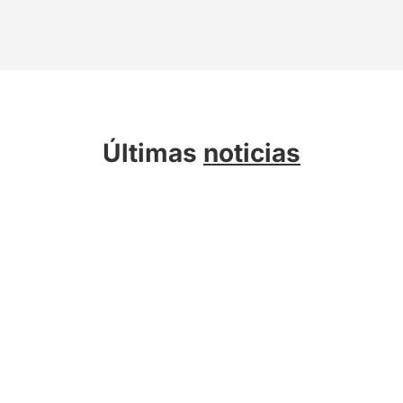
Últimas
noticias
Sobre Kreab
Servicios
Actualidad
Compromiso Sostenible
Talento