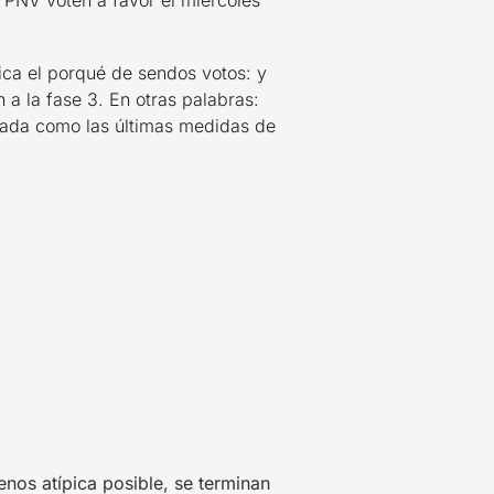
 PNV voten a favor el miércoles
lica el porqué de sendos votos: y
a la fase 3. En otras palabras:
alada como las últimas medidas de
enos atípica posible, se terminan