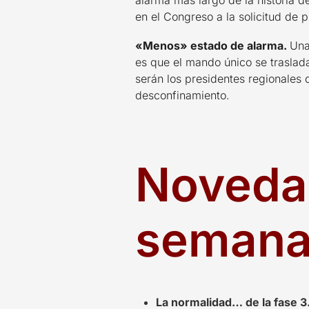
alarma más largo de la historia 
en el Congreso a la solicitud de 
«Menos» estado de alarma.
Una
es que el mando único se traslad
serán los presidentes regionales
desconfinamiento.
Novedad
seman
La normalidad… de la fase 3