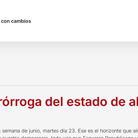
o con cambios
rórroga del estado de 
 semana de junio, martes día 23. Ese es el horizonte que al