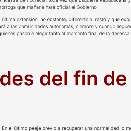
de nuestra democracia, toda vez que Esquerra Republicana y
prórroga que mañana hará oficial el Gobierno.
 última extensión, no obstante, diferente al resto y que exp
ará a las comunidades autónomas, siempre y cuando lleguen 
 quienes pasen a elegir tanto el momento final de la desesc
es del fin de
a
.
En el último peaje previo a recuperar una normalidad lo m