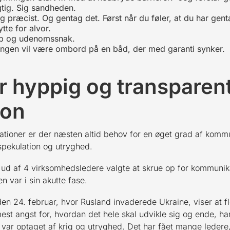
gtig. Sig sandheden.
 og præcist. Og gentag det. Først når du føler, at du har gent
te for alvor.
øb og udenomssnak.
Ingen vil være ombord på en båd, der med garanti synker.
r hyppig og transparen
ion
tuationer er der næsten altid behov for en øget grad af komm
spekulation og utryghed.
3 ud af 4 virksomhedsledere valgte at skrue op for kommun
 var i sin akutte fase.
n 24. februar, hvor Rusland invaderede Ukraine, viser at fl
mest angst for, hvordan det hele skal udvikle sig og ende, 
ar optaget af krig og utryghed. Det har fået mange ledere, s