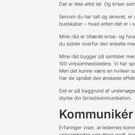
Det er ikke altid let. Og kriser so
Selvom du har talt og skrevet, er d
budskaber – hvad enten det er i skr
Mine råd er tiltænkt krise- og for
du sidder overfor den enkelte m
Mine råd bygger på samtaler med 
100 virksomhedsledere. Vi har s
Men det kunne være en hvilken som
Har de opnået den ønskede effekt
Det er på baggrund af undersøgels
styrke din (krise)kommunikation.
Kommunikér 
Erfaringer viser, at ledernes kom
virksomheden rekruttere godt, h