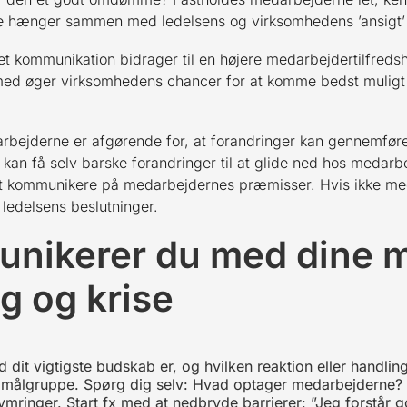
le hænger sammen med ledelsens og virksomhedens ’ansigt’ 
et kommunikation bidrager til en højere medarbejdertilfreds
med øger virksomhedens chancer for at komme bedst mulig
rbejderne er afgørende for, at forandringer kan gennemfø
kan få selv barske forandringer til at glide ned hos medarb
at kommunikere på medarbejdernes præmisser. Hvis ikke meda
ledelsens beslutninger.
nikerer du med dine 
g og krise
d dit vigtigste budskab er, og hvilken reaktion eller handl
 målgruppe. Spørg dig selv: Hvad optager medarbejderne? 
mringer. Start fx med at nedbryde barrierer: ”Jeg forstår god