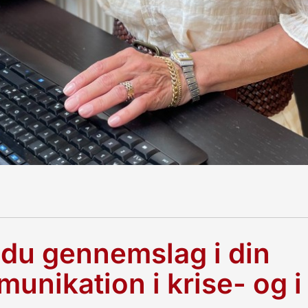
 du gennemslag i din
unikation i krise- og i 