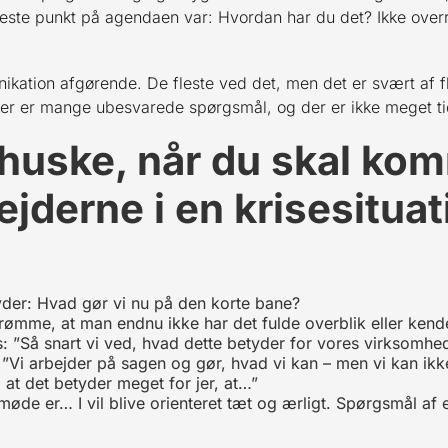
te punkt på agendaen var: Hvordan har du det? Ikke overra
unikation afgørende. De fleste ved det, men det er svært af 
er er mange ubesvarede spørgsmål, og der er ikke meget tid
huske, når du skal ko
derne i en krisesituat
yder: Hvad gør vi nu på den korte bane?
drømme, at man endnu ikke har det fulde overblik eller ken
: ”Så snart vi ved, hvad dette betyder for vores virksomhed 
 ”Vi arbejder på sagen og gør, hvad vi kan – men vi kan ikk
at det betyder meget for jer, at…”
øde er… I vil blive orienteret tæt og ærligt. Spørgsmål af e