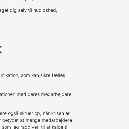
aget dig selv til hudløshed,
t
unikation, som kan sikre fælles
ikationen med deres medarbejdere
ere også skruer op, når krisen er
har betydet at mange medarbejdere
om jeg rådgiver, til at kalde til