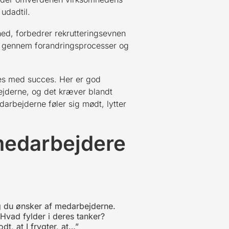
udadtil.
hed, forbedrer rekrutteringsevnen
t gennem forandringsprocesser og
res med succes. Her er god
ejderne, og det kræver blandt
rbejderne føler sig mødt, lytter
medarbejdere
ing du ønsker af medarbejderne.
Hvad fylder i deres tanker?
t, at I frygter, at…”