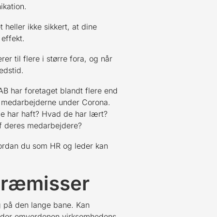
ikation.
 heller ikke sikkert, at dine
 effekt.
 til flere i større fora, og når
edstid.
 har foretaget blandt flere end
l medarbejderne under Corona.
de har haft? Hvad de har lært?
af deres medarbejdere?
hvordan du som HR og leder kan
præmisser
ig på den lange bane. Kan
ender omverdenen virksomhedens