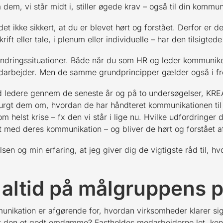
m dem, vi står midt i, stiller øgede krav – også til din kommun
et ikke sikkert, at du er blevet hørt og forstået. Derfor er det
ift eller tale, i plenum eller individuelle – har den tilsigtede
andringssituationer. Både når du som HR og leder kommunikerer
edarbejder. Men de samme grundprincipper gælder også i fr
ledere gennem de seneste år og på to undersøgelser, KREAB
purgt dem om, hvordan de har håndteret kommunikationen ti
 helst krise – fx den vi står i lige nu. Hvilke udfordringer 
 med deres kommunikation – og bliver de hørt og forstået 
en og min erfaring, at jeg giver dig de vigtigste råd til, 
altid på målgruppens 
munikation er afgørende for, hvordan virksomheder klarer s
ar den et godt omdømme? Fastholdes medarbejderne let, k