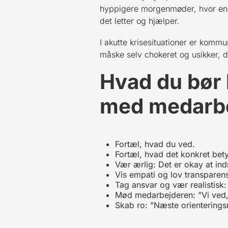
hyppigere morgenmøder, hvor enes
det letter og hjælper.
I akutte krisesituationer er komm
måske selv chokeret og usikker, d
Hvad du bør 
med medarbej
Fortæl, hvad du ved.
Fortæl, hvad det konkret bet
Vær ærlig: Det er okay at in
Vis empati og lov transparens
Tag ansvar og vær realistisk:
Mød medarbejderen: ”Vi ved, 
Skab ro: ”Næste orienteringsm