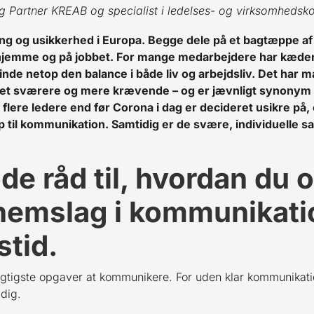
g Partner KREAB og specialist i ledelses- og virksomheds
ing og usikkerhed i Europa. Begge dele på et bagtæppe af 
jemme og på jobbet. For mange medarbejdere har kæden
finde netop den balance i både liv og arbejdsliv. Det har
et sværere og mere krævende – og er jævnligt synonym
flere ledere end før Corona i dag er decideret usikre p
 til kommunikation. Samtidig er de svære, individuelle s
de råd til, hvordan du 
nemslag i kommunikatio
stid.
igtigste opgaver at kommunikere. For uden klar kommunikati
dig.