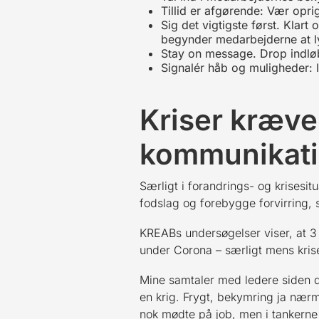
Tillid er afgørende: Vær opri
Sig det vigtigste først. Klart
begynder medarbejderne at lyt
Stay on message. Drop indl
Signalér håb og muligheder: 
Kriser kræve
kommunikat
Særligt i forandrings- og krisesi
fodslag og forebygge forvirring, 
KREABs undersøgelser viser, at 
under Corona – særligt mens krisen
Mine samtaler med ledere siden de
en krig. Frygt, bekymring ja nær
nok mødte på job, men i tankerne v