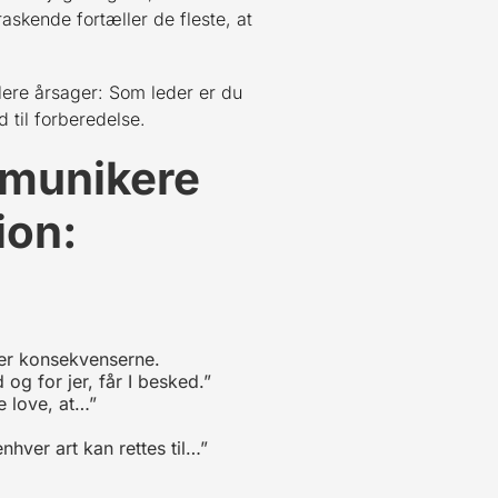
skende fortæller de fleste, at
flere årsager: Som leder er du
 til forberedelse.
mmunikere
ion:
der konsekvenserne.
og for jer, får I besked.”
e love, at…”
nhver art kan rettes til…”