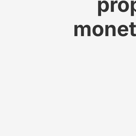
pro
moneti