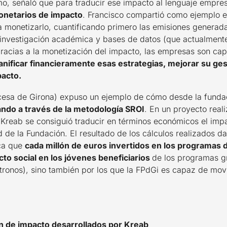
mo, señaló que para traducir ese impacto al lenguaje empres
onetarios de impacto
. Francisco compartió como ejemplo e
monetizarlo, cuantificando primero las emisiones generada
 investigación académica y bases de datos (que actualmente
acias a la monetización del impacto, las empresas son ca
lanificar financieramente esas estrategias, mejorar su ge
acto.
cesa de Girona) expuso un ejemplo de cómo desde la funda
ando a través de la metodología SROI
. En un proyecto real
Kreab se consiguió traducir en términos económicos el impa
 de la Fundación. El resultado de los cálculos realizados 
ica que
cada millón de euros invertidos en los programas d
cto social en los jóvenes beneficiarios
de los programas gr
tronos), sino también por los que la FPdGi es capaz de movi
n de impacto desarrollados por Kreab