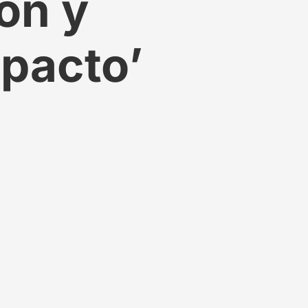
ón y
mpacto’