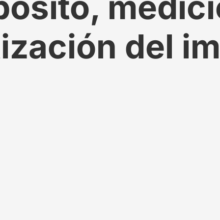
pósito, medici
zación del i