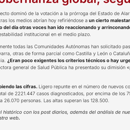
fecto dominó de la votación a la prórroga del Estado de Ala
ras los medios abrían hoy refiriéndose a
un cierto malestar
rgo del día otras voces han ido reaccionando y arrinconan
stabilidad institucional en el medio plazo.
mente todas las Comunidades Autónomas han solicitado pasa
arra, otras de forma parcial como Castilla y León o Catalu
cia.
¿Eran poco exigentes los criterios técnicos o hay urge
irectora general de Salud Pública ha presentado su dimisión «
iendo las cifras.
Ligero repunte en el número de nuevos con
total de 2221.447 casos diagnosticados, por encima de los 
 a 26.070 personas. Las altas superan las 128.500.
histórico con los post diarios, además del análisis de nue
stra web
.