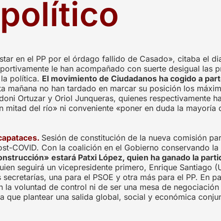
político
star en el PP por el órdago fallido de Casado», citaba el d
eportivamente le han acompañado con suerte desigual las pr
la política.
El movimiento de Ciudadanos ha cogido a part
ta mañana no han tardado en marcar su posición los máxim
ndoni Ortuzar y Oriol Junqueras, quienes respectivamente h
 mitad del río» ni conveniente «poner en duda la mayoría d
 capataces.
Sesión de constitución de la nueva comisión par
ost-COVID. Con la coalición en el Gobierno conservando la
nstrucción» estará Patxi López, quien ha ganado la partid
quien seguirá un vicepresidente primero, Enrique Santiago
 secretarías, una para el PSOE y otra más para el PP. En pa
la voluntad de control ni de ser una mesa de negociación 
 que plantear una salida global, social y económica conju