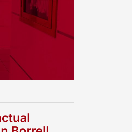
actual
n Borrell