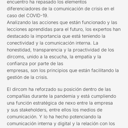
encuentro ha repasado los elementos
diferenciadores de la comunicación de crisis en el
caso del COVID-19
.
Analizando
l
as
acciones
que
están
funcionado y
las
lecciones aprendidas
para el futuro
, l
os expertos han
destacado la importancia
que está teniendo
la
conectividad y la comunicación interna. La
honestidad, transparencia y la proactividad de
los
dircom
s,
unido a
la escucha, la empatía
y la
confianza
por parte de las
empresas
,
son
los
principios
que están facilitando la
gestión de la crisis.
El dircom ha reforzado su posición
dentro de las
compañías
durante la pandemia
y
está cumpliendo
una función
estratégica
de nexo entre
la
empresa
y
sus
stakeholders
, entre ellos los medios de
comunicación.
Y lo ha hecho
potencia
n
do la
comunicación interna y digital y la relación con los