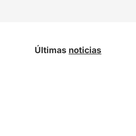
Últimas
noticias
Sobre Kreab
Servicios
Actualidad
Compromiso Sostenible
Talento