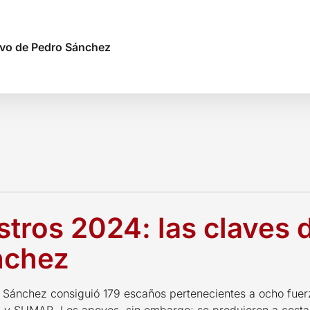
tivo de Pedro Sánchez
stros 2024: las claves d
nchez
Sánchez consiguió 179 escaños pertenecientes a ocho fuerza