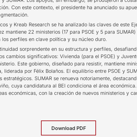
E y SUMAR. Los apoyos, sin embargo; se produjeron a cost
ición. Con este contexto, el presidente ha anunciado su apu
ragmentación.
cos y Kreab Research se ha analizado las claves de este Eje
ez mantiene 22 ministerios (17 para PSOE y 5 para SUMAR) 
los perfiles en clave política y su núcleo duro.
tinuidad sorprendente en su estructura y perfiles, desafian
s cambios significativos: Vivienda (para el PSOE) y Juven
sterio. Este gobierno, diseñado para resistir, mantiene mini
ia, liderada por Félix Bolaños. El equilibrio entre PSOE y SU
s estratégicos. SUMAR se renueva notoriamente, destacando 
lviño, cuya candidatura al BEI condiciona el área económic
reas económicas, con la creación de nuevos ministerios y c
Download PDF