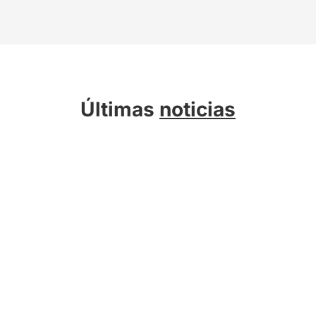
Últimas
noticias
Sobre Kreab
Servicios
Actualidad
Compromiso Sostenible
Talento