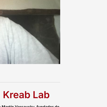
l Kreab Lab
on Martín Varsavsky, fundador de