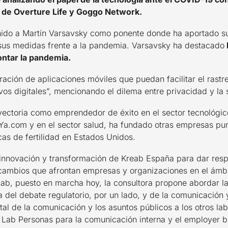
EO de Overture Life y Goggo Network.
enido a Martín Varsavsky como ponente donde ha aportado s
 sus medidas frente a la pandemia. Varsavsky ha destacado
rontar la pandemia.
ación de aplicaciones móviles que puedan facilitar el rastreo
os digitales”, mencionando el dilema entre privacidad y la s
yectoria como emprendedor de éxito en el sector tecnológic
 Ya.com y en el sector salud, ha fundado otras empresas p
icas de fertilidad en Estados Unidos.
e innovación y transformación de Kreab España para dar resp
 cambios que afrontan empresas y organizaciones en el ámbi
Lab, puesto en marcha hoy, la consultora propone abordar la
 del debate regulatorio, por un lado, y de la comunicación y 
al de la comunicación y los asuntos públicos a los otros lab
Lab Personas para la comunicación interna y el employer br