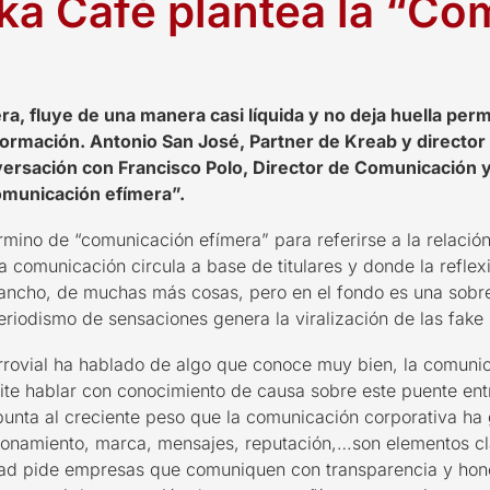
ika Café plantea la “C
a, fluye de una manera casi líquida y no deja huella
permi
formación. Antonio San José, Partner de Kreab y director
ersación con Francisco Polo, Director de Comunicación y
Comunicación efímera”.
érmino de “comunicación efímera” para referirse a
la relació
 la comunicación
circula
a base de titulares y
donde la refle
ancho, de muchas más cosas, pero en el fondo es una sobr
periodismo de sensaciones genera la
viralización de las fake
errovial ha hablado de algo que conoce muy bien, la comunic
rmite hablar con conocimiento de causa sobre este puente en
unta al creciente peso que la
comunicación corporativa
ha
cionamiento, marca, mensajes, reputación,…son elementos c
dad pide empresas que comuniquen con
transparencia y hon