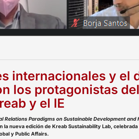
s internacionales y el 
on los protagonistas del
eab y el IE
al Relations Paradigms on Sustainable Development and
 la nueva edición de Kreab Sustainability Lab, celebrada
bal y Public Affairs.