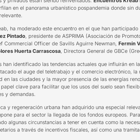
os y privados están siendo reinventados.
Encuentros Kreab
erfilan en el panorama urbanístico pospandemia donde sin d
relevante.
reab, ha moderado este encuentro en el que han participado
ez Pintado
, presidente de ASPRIMA (Asociación de Promoto
ef Commercial Officer de Savills Aguirre Newman,
Fermín 
lores Huerta Carrascosa
, Directora General de GBCe (Gre
 han identificado las tendencias actuales que influirán
en
l
tacado el auge del teletrabajo y el comercio electrónico, la
d en las ciudades y la mayor presencia de las energías ren
papel clave
para facilitar que los
usos del suelo
sean flexib
des y demandas.
ica
y regeneración urbana
han adquirido
una especial relev
pone para el sector la llegada de
los fondos europeos.
Para
ado
algunas circunstancias
a tener en cuenta
como
la
neces
etarios a través de incentivos fiscales, así como una tramit