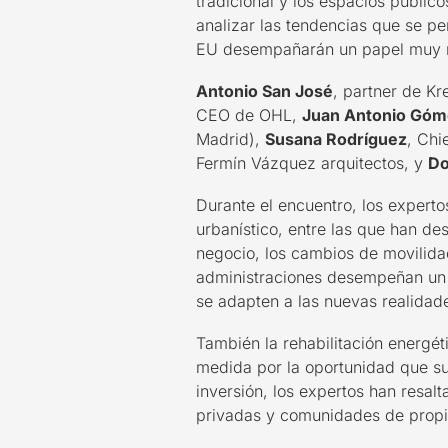
tradicional y los espacios públic
analizar las tendencias que se p
EU desempañarán un papel muy 
Antonio San José
, partner de K
CEO de OHL,
Juan Antonio Góm
Madrid),
Susana Rodríguez
, Chi
Fermín Vázquez arquitectos, y
Do
Durante el encuentro, los expertos
urbanístico, entre las que han des
negocio, los cambios de movilida
administraciones
desempeñan
un 
se adapten a las nuevas realida
También l
a r
ehabilitación energét
medida por la oportunidad que su
inversión, los expertos han
resalt
privadas y comunidad
es de propi