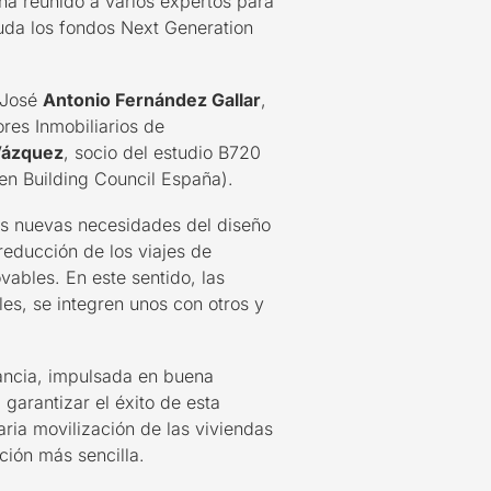
ha reunido a varios expertos
para
uda los fondos Next Generation
 José
Antonio Fernández Gallar
,
res Inmobiliarios de
Vázquez
, socio del estudio B720
en Building Council España).
as nuevas necesidades del diseño
 reducción de los viajes de
ovables.
En este sentido,
l
as
les, se integren unos con otros y
ancia, impulsada en buena
 garantizar el éxito de esta
aria
movilización
de
las viviendas
ación más sencilla.