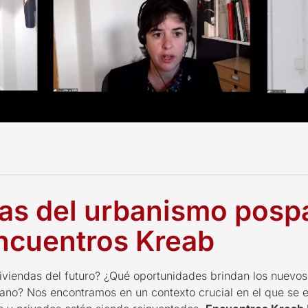
as del urbanismo posp
Encuentros Kreab
iviendas del futuro? ¿Qué oportunidades brindan los nuevos 
bano?
Nos encontramos en un contexto crucia
l en el que se 