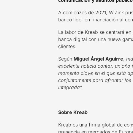
comunicación y asuntos públic
A comienzos de 2021, WiZink puso
banco líder en financiación al c
La labor de Kreab se centrará en
banca digital con una nueva gama
clientes.
Según
Miguel Ángel Aguirre
,
ma
excelente noticia contar, un añ
momento clave en el que está ap
conjuntamente para afrontar los 
integrada”.
Sobre Kreab
Kreab es una firma global de con
presencia en mercados de Europa,