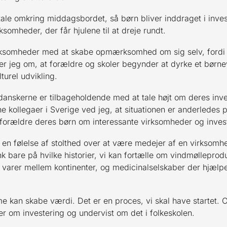
tale omkring middagsbordet, så børn bliver inddraget i inve
somheder, der får hjulene til at dreje rundt.
 virksomheder med at skabe opmærksomhed om sig selv, for
 jeg om, at forældre og skoler begynder at dyrke et børneve
urel udvikling.
 danskerne er tilbageholdende med at tale højt om deres in
ne kollegaer i Sverige ved jeg, at situationen er anderledes
 forældre deres børn om interessante virksomheder og invest
en følelse af stolthed over at være medejer af en virksomh
 bare på hvilke historier, vi kan fortælle om vindmølleprodu
 varer mellem kontinenter, og medicinalselskaber der hjælpe
kan skabe værdi. Det er en proces, vi skal have startet. Og
ger om investering og undervist om det i folkeskolen.