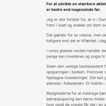
For at udvikle en stærkere akt
er bedre end nogensinde før.
Jeg er stor fortaler for, at vi i 
frem i lyset og snakke om dem ov
Det gælder for os voksne, men det
tidligere end det er tilfældet i da
I vores globale verden handler d
penge kan investeres og yngle til
Siden den venlige bankassistent f
opsparingen i banken. Fremover s
fejlslagne investeringer. Det kan 
allerede i folkeskolen. Et indblik 
Mulighederne for at inddrage børne
børneopsparing kan børns midler v
hvor også de yngste får del i en s