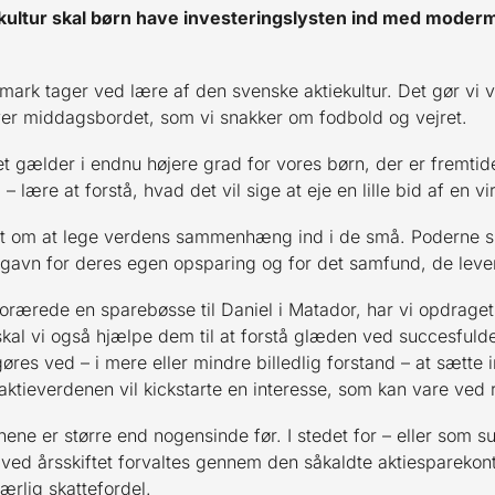
iekultur skal børn have investeringslysten ind med moder
Danmark tager ved lære af den svenske aktiekultur. Det gør vi 
er middagsbordet, som vi snakker om fodbold og vejret.
 gælder i endnu højere grad for vores børn, der er fremtide
g – lære at forstå, hvad det vil sige at eje en lille bid af en 
et om at lege verdens sammenhæng ind i de små. Poderne ska
 gavn for deres egen opsparing og for det samfund, de lever
orærede en sparebøsse til Daniel i Matador, har vi opdraget 
kal vi også hjælpe dem til at forstå glæden ved succesfulde
gøres ved – i mere eller mindre billedlig forstand – at sætte
i aktieverdenen vil kickstarte en interesse, som kan vare ved r
ne er større end nogensinde før. I stedet for – eller som sup
ed årsskiftet forvaltes gennem den såkaldte aktiesparekonto.
ærlig skattefordel.