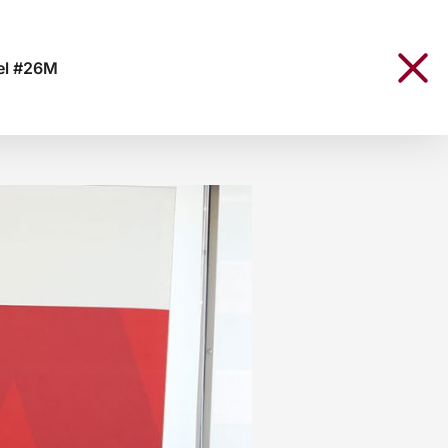
del #26M