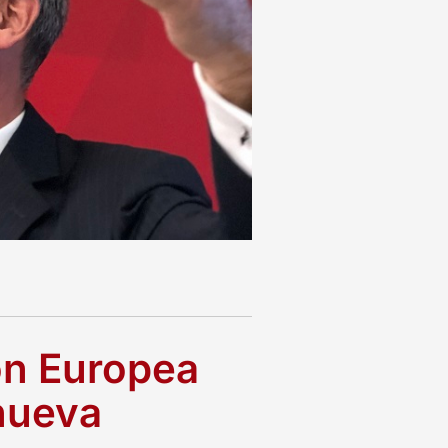
ón Europea
 nueva