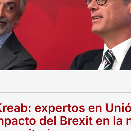
reab: expertos en Uni
mpacto del Brexit en la