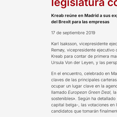
legislatura 
Kreab reúne en Madrid a sus exp
del Brexit para las empresas
17 de septiembre 2019
Karl Isaksson, vicepresidente ej
Remøy, vicepresidente ejecutivo d
Kreab para contar de primera man
Ursula Von der Leyen, y las persp
En el encuentro, celebrado en Ma
claves de las principales cartera
ocupar un lugar clave en la agend
llamado
European Green D
ea
l,
la
sostenibles». Según ha detallado
capital belga-, las votaciones en
candidatos que tomarán finalment