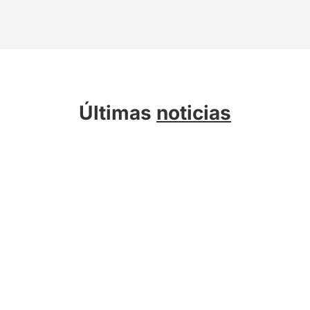
Últimas
noticias
Sobre Kreab
Servicios
Actualidad
Compromiso Sostenible
Talento